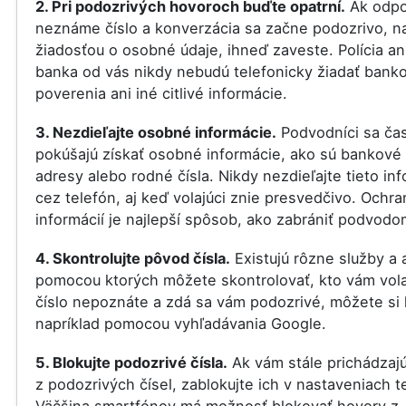
2. Pri podozrivých hovoroch buďte opatrní.
Ak odpo
neznáme číslo a konverzácia sa začne podozrivo, na
žiadosťou o osobné údaje, ihneď zaveste. Polícia an
banka od vás nikdy nebudú telefonicky žiadať bank
poverenia ani iné citlivé informácie.
3. Nezdieľajte osobné informácie.
Podvodníci sa ča
pokúšajú získať osobné informácie, ako sú bankové 
adresy alebo rodné čísla. Nikdy nezdieľajte tieto in
cez telefón, aj keď volajúci znie presvedčivo. Ochra
informácií je najlepší spôsob, ako zabrániť podvodo
4. Skontrolujte pôvod čísla.
Existujú rôzne služby a a
pomocou ktorých môžete skontrolovať, kto vám vola
číslo nepoznáte a zdá sa vám podozrivé, môžete si 
napríklad pomocou vyhľadávania Google.
5. Blokujte podozrivé čísla.
Ak vám stále prichádzaj
z podozrivých čísel, zablokujte ich v nastaveniach t