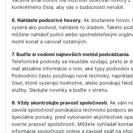
Väčšina smartfónov má možnosť blokovať hovory z
konkrétneho čísla, aby vás v budúcnosti nerušili.
6. Nahláste podozrivé hovory.
Ak dostanete hovor, 
vyzerá ako podvod, nahláste to úradom. Takéto po
môžete nahlásiť polícii alebo spotrebiteľským orgá
mohli konať a varovať ostatných.
7. Buďte si vedomí najnovších metód podvádzania.
Telefonické podvody sa neustále vyvíjajú, preto je d
mať aktuálne informácie o tom, aké typy podvodov e
Podvodníci často používajú nové techniky, napríklad
čísel, ktoré vyzerajú hodnotne, alebo ponúkajú falo
služby. Sledujte novinky a buďte v strehu.
8. Vždy skontrolujte pravosť spoločnosti.
Ak vám na
zavolá spoločnosť ponúkajúca technickú podporu al
špeciálne ponuky, pred vykonaním akýchkoľvek opat
overte pravosť spoločnosti. Môžete vyhľadať konta
informácie spoločnosti online a zavolať späť na ofici