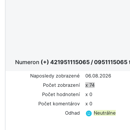
Numeron
(+) 421951115065
/
0951115065
t
Naposledy zobrazené
06.08.2026
Počet zobrazení
x 74
Počet hodnotení
x 0
Počet komentárov
x 0
Odhad
Neutrálne