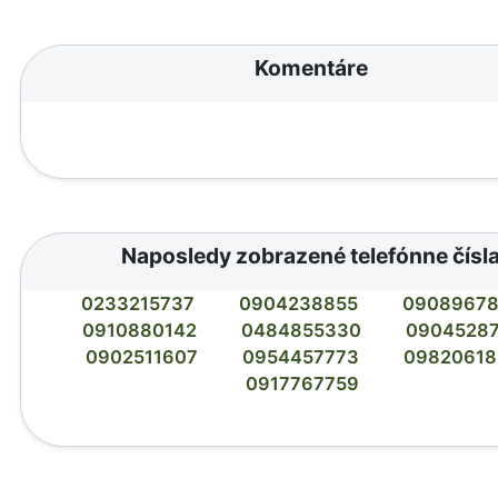
Komentáre
Naposledy zobrazené telefónne čísl
0233215737
0904238855
0908967
0910880142
0484855330
0904528
0902511607
0954457773
09820618
0917767759