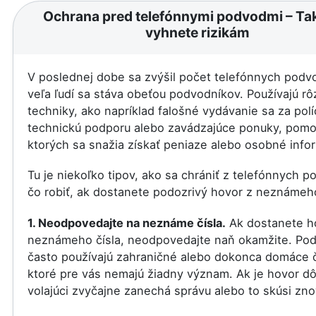
Ochrana pred telefónnymi podvodmi – Ta
vyhnete rizikám
V poslednej dobe sa zvýšil počet telefónnych podv
veľa ľudí sa stáva obeťou podvodníkov. Používajú r
techniky, ako napríklad falošné vydávanie sa za polí
technickú podporu alebo zavádzajúce ponuky, pom
ktorých sa snažia získať peniaze alebo osobné info
Tu je niekoľko tipov, ako sa chrániť z telefónnych 
čo robiť, ak dostanete podozrivý hovor z neznámeho
1. Neodpovedajte na neznáme čísla.
Ak dostanete h
neznámeho čísla, neodpovedajte naň okamžite. Pod
často používajú zahraničné alebo dokonca domáce č
ktoré pre vás nemajú žiadny význam. Ak je hovor dôl
volajúci zvyčajne zanechá správu alebo to skúsi zno