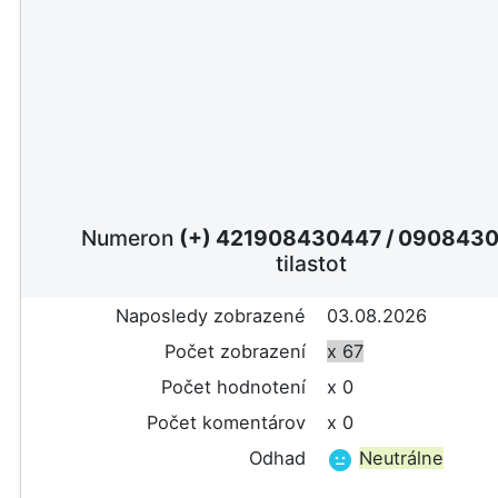
Numeron
(+) 421908430447
/
0908430
tilastot
Naposledy zobrazené
03.08.2026
Počet zobrazení
x 67
Počet hodnotení
x 0
Počet komentárov
x 0
Odhad
Neutrálne