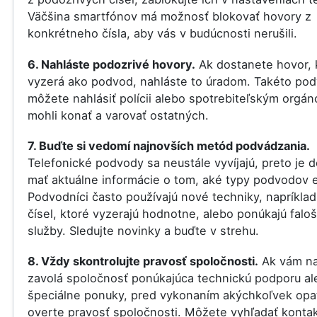
Väčšina smartfónov má možnosť blokovať hovory z
konkrétneho čísla, aby vás v budúcnosti nerušili.
6. Nahláste podozrivé hovory.
Ak dostanete hovor, 
vyzerá ako podvod, nahláste to úradom. Takéto po
môžete nahlásiť polícii alebo spotrebiteľským orgá
mohli konať a varovať ostatných.
7. Buďte si vedomí najnovších metód podvádzania.
Telefonické podvody sa neustále vyvíjajú, preto je d
mať aktuálne informácie o tom, aké typy podvodov e
Podvodníci často používajú nové techniky, napríklad
čísel, ktoré vyzerajú hodnotne, alebo ponúkajú falo
služby. Sledujte novinky a buďte v strehu.
8. Vždy skontrolujte pravosť spoločnosti.
Ak vám na
zavolá spoločnosť ponúkajúca technickú podporu al
špeciálne ponuky, pred vykonaním akýchkoľvek opat
overte pravosť spoločnosti. Môžete vyhľadať konta