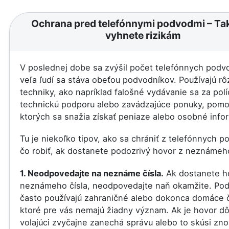
Ochrana pred telefónnymi podvodmi – Ta
vyhnete rizikám
V poslednej dobe sa zvýšil počet telefónnych podv
veľa ľudí sa stáva obeťou podvodníkov. Používajú r
techniky, ako napríklad falošné vydávanie sa za polí
technickú podporu alebo zavádzajúce ponuky, pom
ktorých sa snažia získať peniaze alebo osobné info
Tu je niekoľko tipov, ako sa chrániť z telefónnych 
čo robiť, ak dostanete podozrivý hovor z neznámeho
1. Neodpovedajte na neznáme čísla.
Ak dostanete h
neznámeho čísla, neodpovedajte naň okamžite. Pod
často používajú zahraničné alebo dokonca domáce č
ktoré pre vás nemajú žiadny význam. Ak je hovor dôl
volajúci zvyčajne zanechá správu alebo to skúsi zno