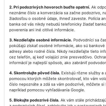
2. Pri podozrivých hovoroch buďte opatrní.
Ak odpo
neznáme číslo a konverzácia sa začne podozrivo, na
žiadosťou o osobné údaje, ihneď zaveste. Polícia an
banka od vás nikdy nebudú telefonicky žiadať bank
poverenia ani iné citlivé informácie.
3. Nezdieľajte osobné informácie.
Podvodníci sa ča
pokúšajú získať osobné informácie, ako sú bankové 
adresy alebo rodné čísla. Nikdy nezdieľajte tieto in
cez telefón, aj keď volajúci znie presvedčivo. Ochra
informácií je najlepší spôsob, ako zabrániť podvodo
4. Skontrolujte pôvod čísla.
Existujú rôzne služby a a
pomocou ktorých môžete skontrolovať, kto vám vola
číslo nepoznáte a zdá sa vám podozrivé, môžete si 
napríklad pomocou vyhľadávania Google.
5. Blokujte podozrivé čísla.
Ak vám stále prichádzaj
z podozrivých čísel, zablokujte ich v nastaveniach t