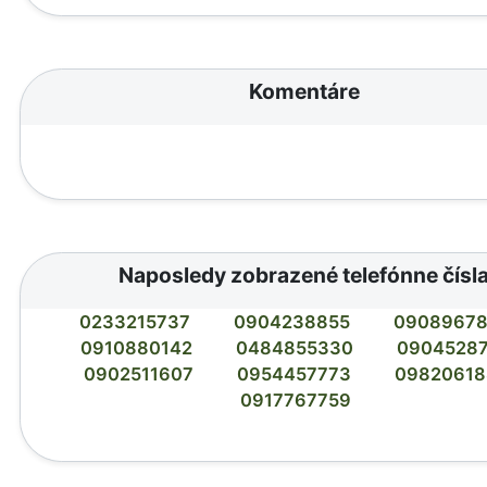
Komentáre
Naposledy zobrazené telefónne čísl
0233215737
0904238855
0908967
0910880142
0484855330
0904528
0902511607
0954457773
09820618
0917767759