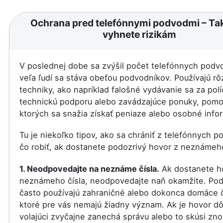
Ochrana pred telefónnymi podvodmi – Ta
vyhnete rizikám
V poslednej dobe sa zvýšil počet telefónnych podv
veľa ľudí sa stáva obeťou podvodníkov. Používajú r
techniky, ako napríklad falošné vydávanie sa za polí
technickú podporu alebo zavádzajúce ponuky, pom
ktorých sa snažia získať peniaze alebo osobné info
Tu je niekoľko tipov, ako sa chrániť z telefónnych 
čo robiť, ak dostanete podozrivý hovor z neznámeho
1. Neodpovedajte na neznáme čísla.
Ak dostanete h
neznámeho čísla, neodpovedajte naň okamžite. Pod
často používajú zahraničné alebo dokonca domáce č
ktoré pre vás nemajú žiadny význam. Ak je hovor dôl
volajúci zvyčajne zanechá správu alebo to skúsi zno