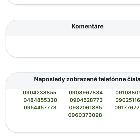
Komentáre
Naposledy zobrazené telefónne čísl
0904238855
0908967834
0910880
0484855330
0904528773
0902511
0954457773
0982061885
0917767
0960373098