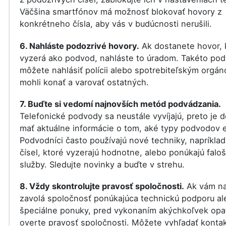
Väčšina smartfónov má možnosť blokovať hovory z
konkrétneho čísla, aby vás v budúcnosti nerušili.
6. Nahláste podozrivé hovory.
Ak dostanete hovor, 
vyzerá ako podvod, nahláste to úradom. Takéto po
môžete nahlásiť polícii alebo spotrebiteľským orgá
mohli konať a varovať ostatných.
7. Buďte si vedomí najnovších metód podvádzania.
Telefonické podvody sa neustále vyvíjajú, preto je d
mať aktuálne informácie o tom, aké typy podvodov e
Podvodníci často používajú nové techniky, napríklad
čísel, ktoré vyzerajú hodnotne, alebo ponúkajú falo
služby. Sledujte novinky a buďte v strehu.
8. Vždy skontrolujte pravosť spoločnosti.
Ak vám na
zavolá spoločnosť ponúkajúca technickú podporu al
špeciálne ponuky, pred vykonaním akýchkoľvek opat
overte pravosť spoločnosti. Môžete vyhľadať konta