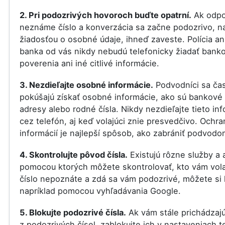
2. Pri podozrivých hovoroch buďte opatrní.
Ak odpo
neznáme číslo a konverzácia sa začne podozrivo, na
žiadosťou o osobné údaje, ihneď zaveste. Polícia an
banka od vás nikdy nebudú telefonicky žiadať bank
poverenia ani iné citlivé informácie.
3. Nezdieľajte osobné informácie.
Podvodníci sa ča
pokúšajú získať osobné informácie, ako sú bankové 
adresy alebo rodné čísla. Nikdy nezdieľajte tieto in
cez telefón, aj keď volajúci znie presvedčivo. Ochra
informácií je najlepší spôsob, ako zabrániť podvodo
4. Skontrolujte pôvod čísla.
Existujú rôzne služby a a
pomocou ktorých môžete skontrolovať, kto vám vola
číslo nepoznáte a zdá sa vám podozrivé, môžete si 
napríklad pomocou vyhľadávania Google.
5. Blokujte podozrivé čísla.
Ak vám stále prichádzaj
z podozrivých čísel, zablokujte ich v nastaveniach t