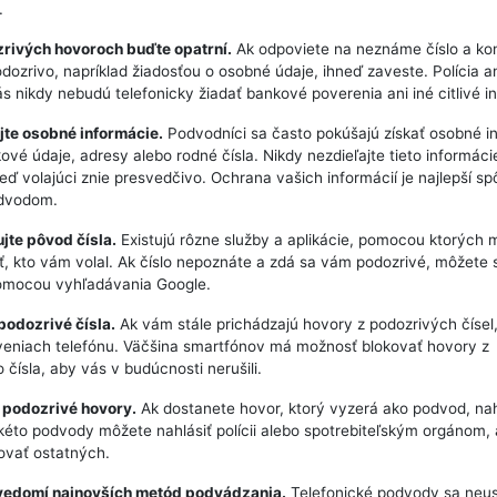
.
zrivých hovoroch buďte opatrní.
Ak odpoviete na neznáme číslo a ko
dozrivo, napríklad žiadosťou o osobné údaje, ihneď zaveste. Polícia a
s nikdy nebudú telefonicky žiadať bankové poverenia ani iné citlivé i
jte osobné informácie.
Podvodníci sa často pokúšajú získať osobné i
ové údaje, adresy alebo rodné čísla. Nikdy nezdieľajte tieto informáci
keď volajúci znie presvedčivo. Ochrana vašich informácií je najlepší s
odvodom.
ujte pôvod čísla.
Existujú rôzne služby a aplikácie, pomocou ktorých 
ť, kto vám volal. Ak číslo nepoznáte a zdá sa vám podozrivé, môžete s
pomocou vyhľadávania Google.
 podozrivé čísla.
Ak vám stále prichádzajú hovory z podozrivých čísel,
veniach telefónu. Väčšina smartfónov má možnosť blokovať hovory z
 čísla, aby vás v budúcnosti nerušili.
 podozrivé hovory.
Ak dostanete hovor, ktorý vyzerá ako podvod, nah
éto podvody môžete nahlásiť polícii alebo spotrebiteľským orgánom, 
ovať ostatných.
i vedomí najnovších metód podvádzania.
Telefonické podvody sa neus