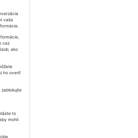
nverzácia
ni vaša
nformácie.
nformácie,
e cez
pôsob, ako
môžete
i ho overiť
 zablokujte
láste to
aby mohli
tále