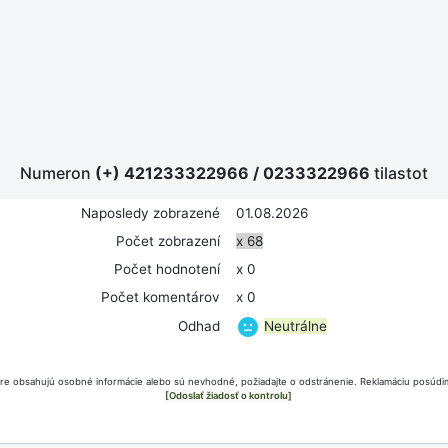
Numeron
(+) 421233322966
/
0233322966
tilastot
Naposledy zobrazené
01.08.2026
Počet zobrazení
x 68
Počet hodnotení
x 0
Počet komentárov
x 0
Neutrálne
Odhad
e obsahujú osobné informácie alebo sú nevhodné, požiadajte o odstránenie. Reklamáciu posúdim
[Odoslať žiadosť o kontrolu]