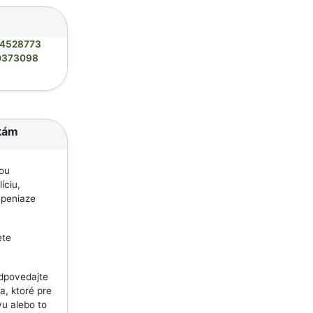
4528773
0373098
ikám
ťou
íciu,
 peniaze
ete
dpovedajte
a, ktoré pre
vu alebo to