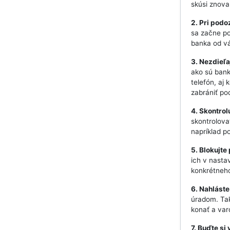
skúsi znova
2. Pri podo
sa začne po
banka od vá
3. Nezdieľa
ako sú bank
telefón, aj 
zabrániť p
4. Skontrol
skontrolova
napríklad 
5. Blokujte
ich v nasta
konkrétneho
6. Nahláste
úradom. Tak
konať a var
7. Buďte s