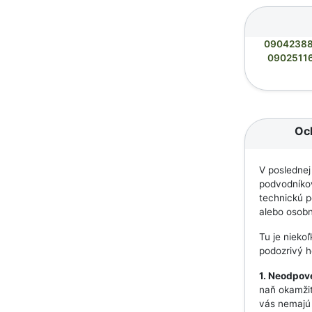
0904238
0902511
Och
V poslednej
podvodníkov
technickú p
alebo osobn
Tu je nieko
podozrivý h
1. Neodpov
naň okamžit
vás nemajú 