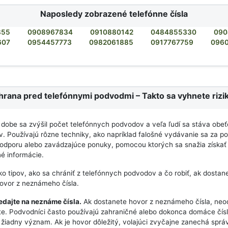
Naposledy zobrazené telefónne čísla
855
0908967834
0910880142
0484855330
090
607
0954457773
0982061885
0917767759
096
rana pred telefónnymi podvodmi – Takto sa vyhnete riz
 dobe sa zvýšil počet telefónnych podvodov a veľa ľudí sa stáva obe
. Používajú rôzne techniky, ako napríklad falošné vydávanie sa za pol
odporu alebo zavádzajúce ponuky, pomocou ktorých sa snažia získať
é informácie.
ľko tipov, ako sa chrániť z telefónnych podvodov a čo robiť, ak dostan
ovor z neznámeho čísla.
edajte na neznáme čísla.
Ak dostanete hovor z neznámeho čísla, neo
e. Podvodníci často používajú zahraničné alebo dokonca domáce čísl
žiadny význam. Ak je hovor dôležitý, volajúci zvyčajne zanechá sprá