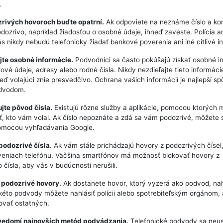
.
zrivých hovoroch buďte opatrní.
Ak odpoviete na neznáme číslo a ko
dozrivo, napríklad žiadosťou o osobné údaje, ihneď zaveste. Polícia a
s nikdy nebudú telefonicky žiadať bankové poverenia ani iné citlivé i
jte osobné informácie.
Podvodníci sa často pokúšajú získať osobné i
ové údaje, adresy alebo rodné čísla. Nikdy nezdieľajte tieto informáci
keď volajúci znie presvedčivo. Ochrana vašich informácií je najlepší s
odvodom.
ujte pôvod čísla.
Existujú rôzne služby a aplikácie, pomocou ktorých 
ť, kto vám volal. Ak číslo nepoznáte a zdá sa vám podozrivé, môžete s
pomocou vyhľadávania Google.
 podozrivé čísla.
Ak vám stále prichádzajú hovory z podozrivých čísel,
veniach telefónu. Väčšina smartfónov má možnosť blokovať hovory z
 čísla, aby vás v budúcnosti nerušili.
 podozrivé hovory.
Ak dostanete hovor, ktorý vyzerá ako podvod, nah
éto podvody môžete nahlásiť polícii alebo spotrebiteľským orgánom, 
ovať ostatných.
i vedomí najnovších metód podvádzania.
Telefonické podvody sa neus