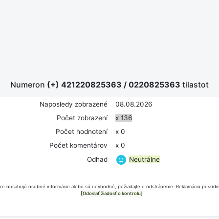
Numeron
(+) 421220825363
/
0220825363
tilastot
Naposledy zobrazené
08.08.2026
Počet zobrazení
x 136
Počet hodnotení
x 0
Počet komentárov
x 0
Neutrálne
Odhad
e obsahujú osobné informácie alebo sú nevhodné, požiadajte o odstránenie. Reklamáciu posúdim
[Odoslať žiadosť o kontrolu]