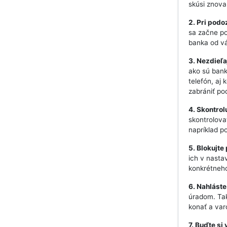
skúsi znova
2. Pri podo
sa začne po
banka od vá
3. Nezdieľa
ako sú bank
telefón, aj 
zabrániť p
4. Skontrol
skontrolova
napríklad 
5. Blokujte
ich v nasta
konkrétneho
6. Nahláste
úradom. Tak
konať a var
7. Buďte s